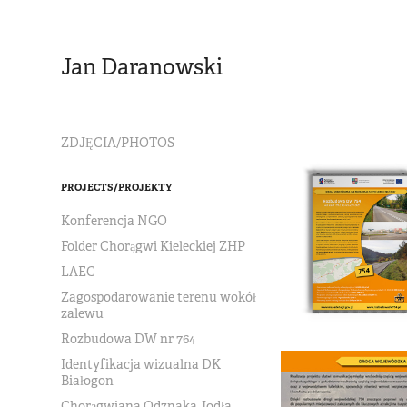
Jan Daranowski
ZDJĘCIA/PHOTOS
PROJECTS/PROJEKTY
Konferencja NGO
Folder Chorągwi Kieleckiej ZHP
LAEC
Zagospodarowanie terenu wokół
zalewu
Rozbudowa DW nr 764
Identyfikacja wizualna DK
Białogon
Chorągwiana Odznaka Jodła